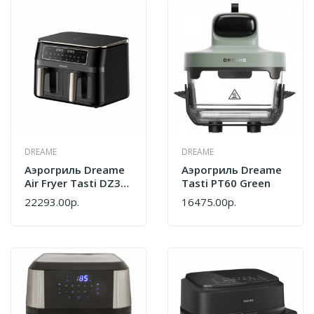
DREAME
DREAME
Аэрогриль Dreame
Аэрогриль Dreame
Air Fryer Tasti DZ30
Tasti PT60 Green
Black
22293.00р.
16475.00р.