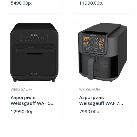
DB Easy Fry 441320
DB Multi Fry 441170
5490.00р.
11990.00р.
WEISSGAUFF
WEISSGAUFF
Аэрогриль
Аэрогриль
Weissgauff WAF 525
Weissgauff WAF 715
ActiveSteamPro
DW Smart Fry
12990.00р.
7990.00р.
441165
439262