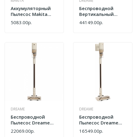
MAKITA
DREAME
Аккумуляторный
Беспроводной
Пылесос Makita
Вертикальный
CL003GZ
Пылесос Dreame
5083.00р.
44149.00р.
Z20 Essential
VZV24A
DREAME
DREAME
Беспроводной
Беспроводной
Пылесос Dreame
Пылесос Dreame
R10S Essential Aqua
R10s Essential
22069.00р.
16549.00р.
VRV65F
VZV29A