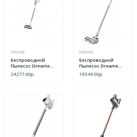
DREAME
DREAME
Беспроводной
Беспроводной
Пылесос Dreame
Пылесос Dreame
R10s Slim Aqua
R10s Slim VRV58F
24277.00р.
16549.00р.
VRV64F