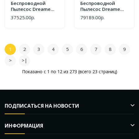
Беспроводной
Беспроводной
Пылесос Dreame
Пылесос Dreame
R20 Essential
Z20 Aqua Cycle
37525.00р.
79189.00р.
VZV30A
Station VZV36B
1
2
3
4
5
6
7
8
9
>
>|
Показано с 1 по 12 из 273 (всего 23 страниц)
ПОДПИСАТЬСЯ НА НОВОСТИ
ИНФОРМАЦИЯ