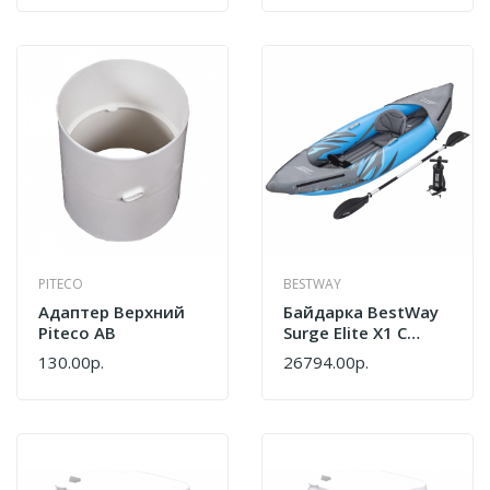
PITECO
BESTWAY
Адаптер Верхний
Байдарка BestWay
Piteco АВ
Surge Elite X1 С
Веслами И Насосом
130.00р.
26794.00р.
65143