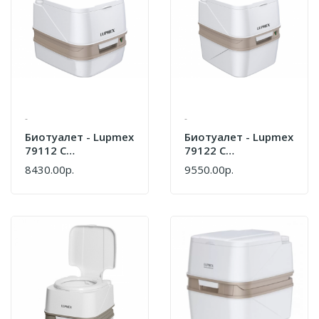
-
-
Биотуалет - Lupmex
Биотуалет - Lupmex
79112 С
79122 С
Индикатором
Индикатором
8430.00р.
9550.00р.