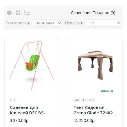
Сравнение Товаров (0)
Сортировка:
Показать:
DFC
GREEN GLADE
Сиденье Для
Тент Садовый
Качелей DFC BS-
Green Glade 72402
03SEAT
3х4х2,75 М
3070.00р.
45220.00р.
Полиэстер