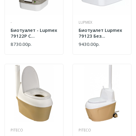
-
LUPMEX
Биотуалет - Lupmex
Биотуалет Lupmex
79122P С
79123 Без
Индикатором, С
Индикатора
8730.00р.
9430.00р.
Пробниками Гранул
PITECO
PITECO