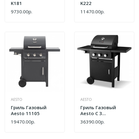
K181
K222
9730.00р.
11470.00р.
AESTO
AESTO
Гриль Газовый
Гриль Газовый
Aesto 11105
Aesto С 3
Горелками 11101
19470.00р.
36390.00р.