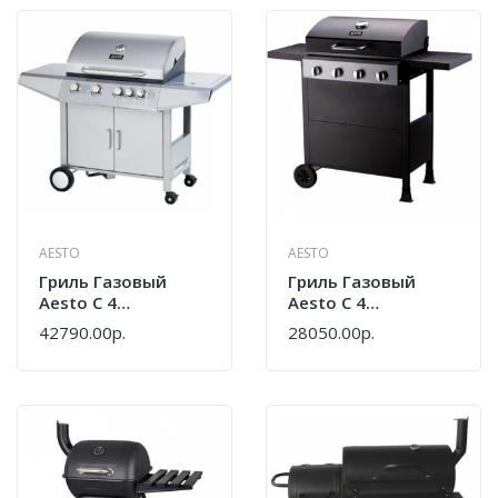
AESTO
AESTO
Гриль Газовый
Гриль Газовый
Aesto С 4
Aesto С 4
Горелками 11102
Горелками 11104
42790.00р.
28050.00р.