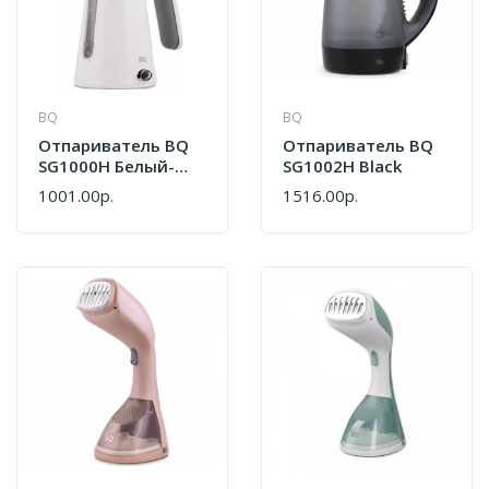
BQ
BQ
Отпариватель BQ
Отпариватель BQ
SG1000H Белый-
SG1002H Black
Серый
1001.00р.
1516.00р.