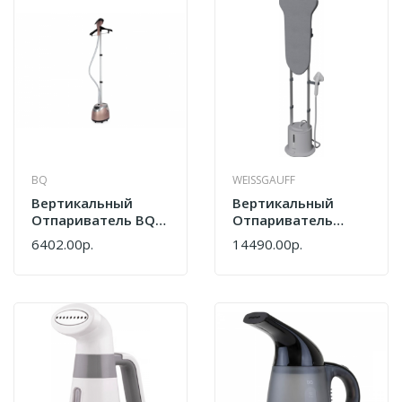
BQ
WEISSGAUFF
Вертикальный
Вертикальный
Отпариватель BQ
Отпариватель
SG5006S Champagne
Weissgauff WGS 251
6402.00р.
14490.00р.
DW Steam Iron Pro
438447