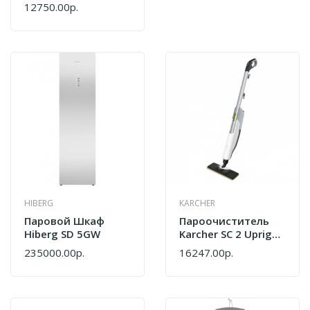
Вертикальный
12750.00р.
Ariete 6248/00
00S624800AR0
HIBERG
KARCHER
Паровой Шкаф
Пароочиститель
Hiberg SD 5GW
Karcher SC 2 Upright
EU 1.513-500.0
235000.00р.
16247.00р.