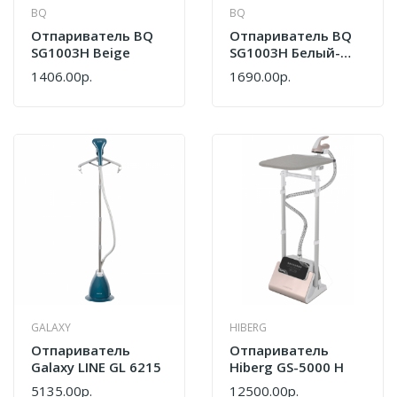
BQ
BQ
Отпариватель BQ
Отпариватель BQ
SG1003H Beige
SG1003H Белый-
Мятный
1406.00р.
1690.00р.
GALAXY
HIBERG
Отпариватель
Отпариватель
Galaxy LINE GL 6215
Hiberg GS-5000 H
5135.00р.
12500.00р.