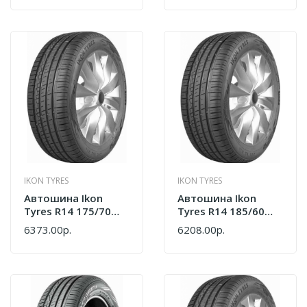
IKON TYRES
IKON TYRES
Автошина Ikon
Автошина Ikon
Tyres R14 175/70
Tyres R14 185/60
Autograph Eco 3 88T
Autograph Eco 3 82T
6373.00р.
6208.00р.
XL Лето T731448
Лето T731443