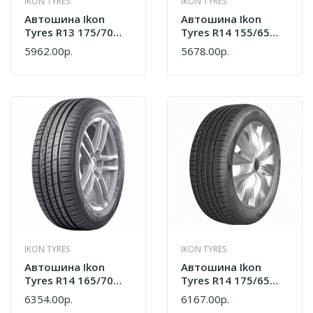
IKON TYRES
IKON TYRES
Автошина Ikon
Автошина Ikon
Tyres R13 175/70
Tyres R14 155/65
Autograph Eco 3 82T
Autograph Eco 3 75T
5962.00р.
5678.00р.
Лето T731442
Лето T731444
IKON TYRES
IKON TYRES
Автошина Ikon
Автошина Ikon
Tyres R14 165/70
Tyres R14 175/65
Autograph Eco 3 81T
Autograph Eco 3 86T
6354.00р.
6167.00р.
Лето T731447
XL Лето T731445