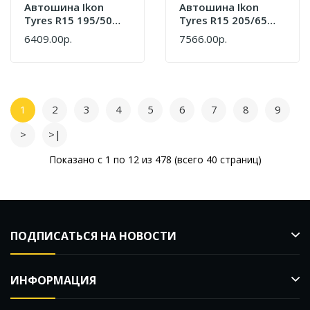
Автошина Ikon
Автошина Ikon
Tyres R15 195/50
Tyres R15 205/65
Autograph Eco 3 82V
Autograph Eco 3
6409.00р.
7566.00р.
Лето T731450
99H XL Лето
T731457
1
2
3
4
5
6
7
8
9
>
>|
Показано с 1 по 12 из 478 (всего 40 страниц)
ПОДПИСАТЬСЯ НА НОВОСТИ
ИНФОРМАЦИЯ