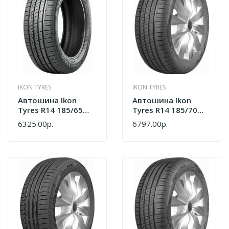
IKON TYRES
IKON TYRES
Автошина Ikon
Автошина Ikon
Tyres R14 185/65
Tyres R14 185/70
Autograph Eco 3
Autograph Eco 3 88T
6325.00р.
6797.00р.
86H Лето T731446
Лето T731449