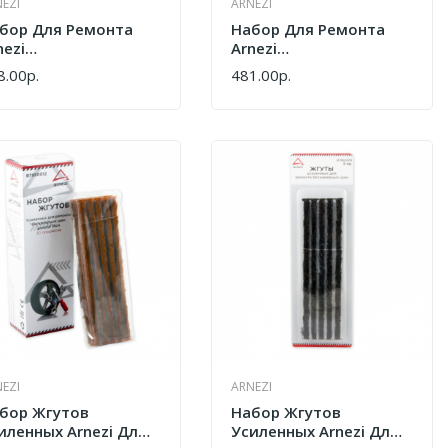
EZI
ARNEZI
бор Для Ремонта
Набор Для Ремонта
nezi
Arnezi
офессиональный
Профессиональный
8.00р.
481.00р.
ПИТЬ
КУПИТЬ
р R7950022
8пр R7950023
EZI
ARNEZI
бор Жгутов
Набор Жгутов
иленных Arnezi Для
Усиленных Arnezi Для