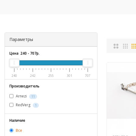
Параметры
Цена
240
-
707
р.
240
242
255
301
707
Производитель
Arnezi
11
RedVerg
1
Наличие
Все