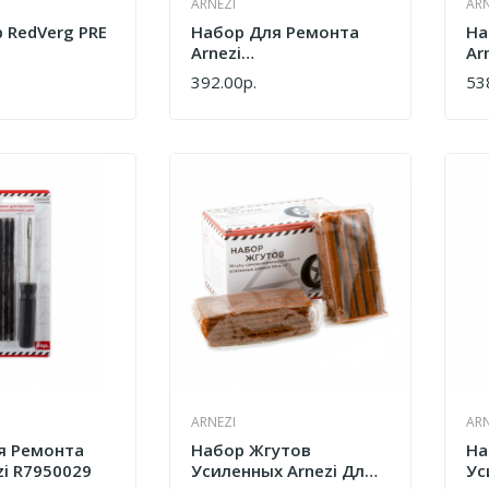
ARNEZI
ARN
 RedVerg PRE
Набор Для Ремонта
На
Arnezi
Ar
Профессиональный
Пр
392.00р.
53
КУПИТЬ
КУ
7пр R7950019
8п
ARNEZI
ARN
я Ремонта
Набор Жгутов
На
i R7950029
Усиленных Arnezi Для
Ус