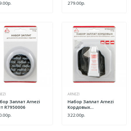
монта Бескамерных
Ремонта Бескамерных
9.00р.
279.00р.
ПИТЬ
КУПИТЬ
н 18см 30шт
Шин 5пр R7950008
950012
EZI
ARNEZI
бор Заплат Arnezi
Набор Заплат Arnezi
т R7950006
Кордовых
Диагональных 4пр
0.00р.
322.00р.
ПИТЬ
КУПИТЬ
R7950007