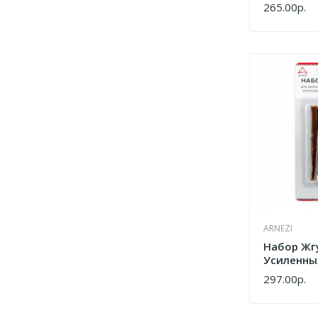
265.00р.
КУПИТЬ
ARNEZI
Набор Жг
Усиленных
Ремонта 
297.00р.
КУПИТЬ
Шин 5пр 