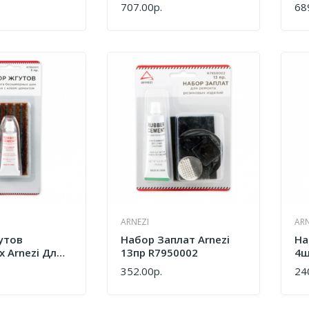
Ремонта Бескамерных
Ре
707.00р.
68
КУПИТЬ
КУ
Шин 10см 60шт
Ши
R7950013
R7
ARNEZI
ARN
утов
Набор Заплат Arnezi
На
 Arnezi Для
13пр R7950002
4ш
Бескамерных
352.00р.
24
КУПИТЬ
КУ
R7950011