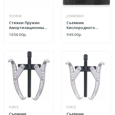
THORVIK
JONNESWAY
Стяжки Пружин
Съемник
Амортизационных
Кислородного
Стоек Thorvik ASC37
Датчика Jonnesway
1656.00р.
949.00р.
370 Мм
AI010033
FORCE
FORCE
Съемник
Съемник