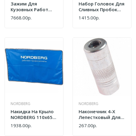
Зажим Для
Набор Головок Для
Кузовных Работ
Сливных Пробок
Два Направления
Force 5051 (5пр)
7668.00р.
1415.00р.
Jonnesway AE330005
Усилие 2- 3 Тонн
NORDBERG
NORDBERG
Накидка На Крыло
Наконечник 4-Х
NORDBERG 110х65
Лепестковый Для
Прямоугольная Без
Плунжерного
1938.00р.
267.00р.
Выреза С Магнитом
Шприца NORDBERG
И Подкладкой NN1R
NO9004