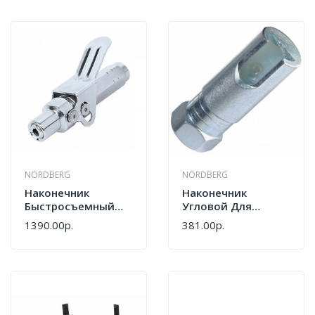
NORDBERG
NORDBERG
Наконечник
Наконечник
Быстросъемный
Угловой Для
Для Плунжерного
Плунжерного
1390.00р.
381.00р.
Шприца NORDBERG
Шприца NORDBERG
NO9007
NO9009