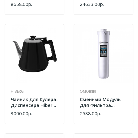
1011EB Черный/
1012CW Белый
8658.00р.
24633.00р.
Серебристый
HIBERG
OMOIKIRI
Чайник Для Кулера-
Cменный Модуль
Диспенсера Hiberg
Для Фильтра
F-91FGB F-91FGY
Omoikiri V-Complex
3000.00р.
2588.00р.
1 4998013