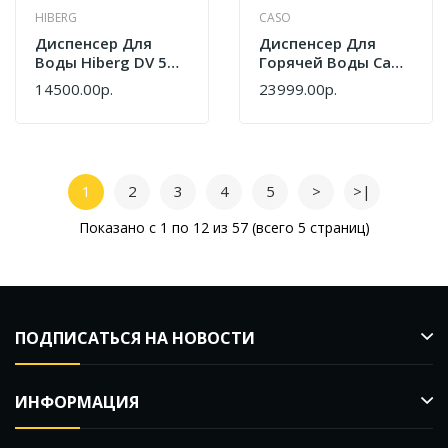
HIBERG
CASO
Диспенсер Для
Диспенсер Для
Воды Hiberg DV 50
Горячей Воды Caso
GW
HW 660
14500.00р.
23999.00р.
1
2
3
4
5
>
>|
Показано с 1 по 12 из 57 (всего 5 страниц)
ПОДПИСАТЬСЯ НА НОВОСТИ
ИНФОРМАЦИЯ