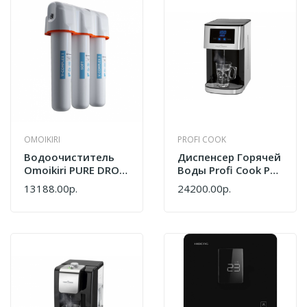
OMOIKIRI
PROFI COOK
Водоочиститель
Диспенсер Горячей
Omoikiri PURE DROP
Воды Profi Cook PC-
Soft 4998031
HWS 1145
13188.00р.
24200.00р.