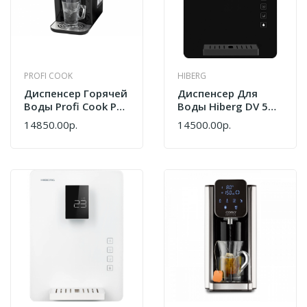
PROFI COOK
HIBERG
Диспенсер Горячей
Диспенсер Для
Воды Profi Cook PC-
Воды Hiberg DV 50
HWS 1168
GB
14850.00р.
14500.00р.