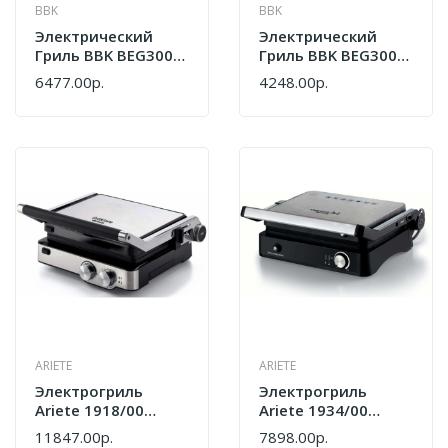
BBK
BBK
Электрический
Электрический
Гриль BBK BEG3001
Гриль BBK BEG3002
Черный/металлик
Черный/металлик
6477.00р.
4248.00р.
ARIETE
ARIETE
Электрогриль
Электрогриль
Ariete 1918/00
Ariete 1934/00
00C191800AR0
00C193400AR0
11847.00р.
7898.00р.