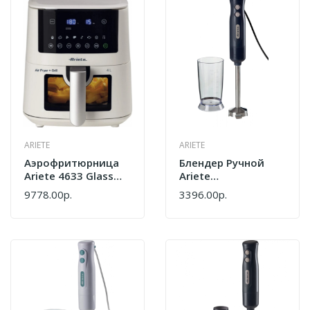
ARIETE
ARIETE
Аэрофритюрница
Блендер Ручной
Ariete 4633 Glass
Ariete
DGT Wh
00C060100AR0
9778.00р.
3396.00р.
00C463303AR0
Черный