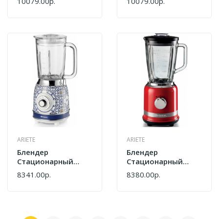
10079.00р.
10079.00р.
00C058304AR0
00C058305AR0
Vintage
Vintage
ARIETE
ARIETE
Блендер
Блендер
Стационарный
Стационарный
Ariete
Ariete
8341.00р.
8380.00р.
00C05830CAR0 Capri
00C058500AR0