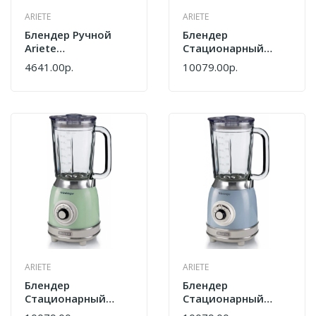
ARIETE
ARIETE
Блендер Ручной
Блендер
Ariete
Стационарный
00C060111AR0
Ariete
4641.00р.
10079.00р.
Белый
00C058303AR0
Vintage
ARIETE
ARIETE
Блендер
Блендер
Стационарный
Стационарный
Ariete
Ariete