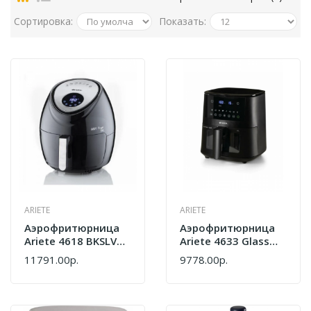
Сортировка:
Показать:
ARIETE
ARIETE
Аэрофритюрница
Аэрофритюрница
Ariete 4618 BKSLVR
Ariete 4633 Glass
00C461800AR0
DGT Bk
11791.00р.
9778.00р.
00C463300AR0