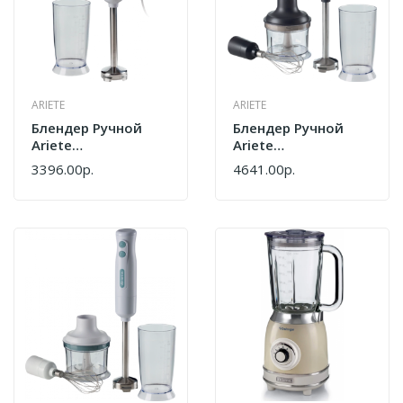
ARIETE
ARIETE
Блендер Ручной
Блендер Ручной
Ariete
Ariete
00C060101AR0
00C060110AR0
3396.00р.
4641.00р.
Белый
Черный