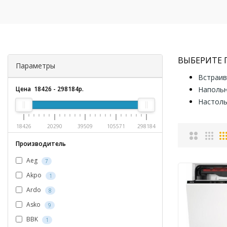
ВЫБЕРИТЕ
Параметры
Встраи
Цена
18426
-
298184
р.
Наполь
Настол
18426
20290
39509
105571
298184
Производитель
Aeg
7
Akpo
1
Ardo
8
Asko
9
BBK
1