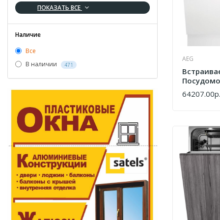
ПОКАЗАТЬ ВСЕ
Наличие
Все
AEG
В наличии
471
Встраива
Посудомо
Машина A
64207.00р
КУПИТЬ