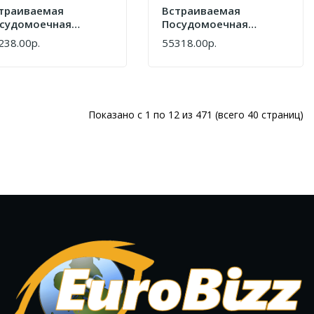
траиваемая
Встраиваемая
судомоечная
Посудомоечная
шина Bosch
Машина Bosch
238.00р.
55318.00р.
ПИТЬ
КУПИТЬ
V4EMX17E
SPV4EMX61E
Показано с 1 по 12 из 471 (всего 40 страниц)