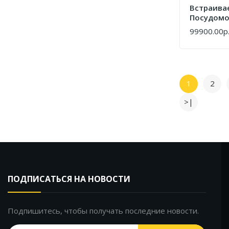
Встраива
Посудомо
Машина A
99900.00р
КУПИТЬ
1
2
>|
ПОДПИСАТЬСЯ НА НОВОСТИ
Подпишитесь, чтобы получать последние новости.