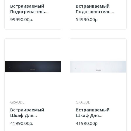
Встраиваемый
Встраиваемый
Подогреватель
Подогреватель
Посуды De Dietrich
Посуды De Dietrich
99990.00р.
54990.00р.
DWD4810W
DWD7400W
GRAUDE
GRAUDE
Встраиваемый
Встраиваемый
Шкаф Для
Шкаф Для
Подогрева Посуды
Подогрева Посуды
41990.00р.
41990.00р.
Graude WS 14.0 S
Graude WS 14.0 W