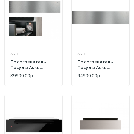
ASKO
ASKO
Подогреватель
Подогреватель
Посуды Asko
Посуды Asko
ODW61SS0
ODW61SS1
89900.00р.
94900.00р.
Нержавеющая
Сталь