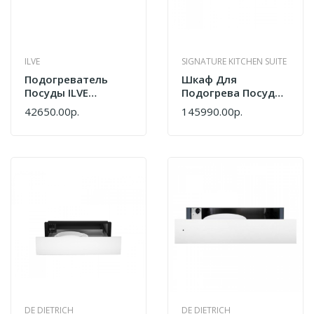
ILVE
SIGNATURE KITCHEN SUITE
Подогреватель
Шкаф Для
Посуды ILVE
Подогрева Посуды
615SWD/BK Черное
Signature Kitchen
42650.00р.
145990.00р.
Стекло
Suite SKSWD2421MS
DE DIETRICH
DE DIETRICH