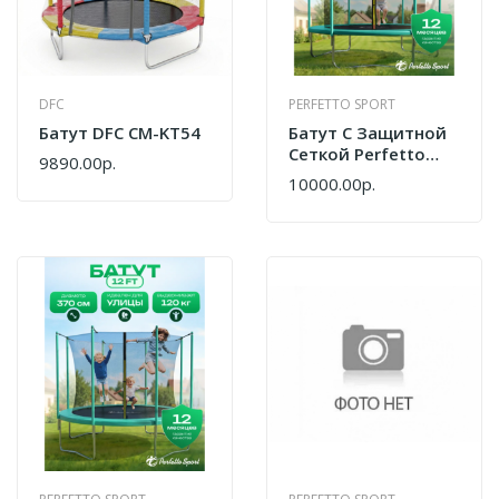
DFC
PERFETTO SPORT
Батут DFC CM-KT54
Батут С Защитной
Сеткой Perfetto
9890.00р.
Sport ACTIVITY GRID
10000.00р.
INSIDE 10" Диаметр
3,0 М Зелёный