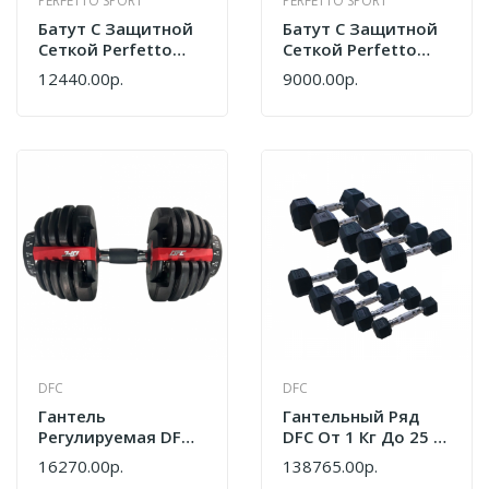
PERFETTO SPORT
PERFETTO SPORT
Батут С Защитной
Батут С Защитной
Сеткой Perfetto
Сеткой Perfetto
Sport ACTIVITY GRID
Sport ACTIVITY GRID
12440.00р.
9000.00р.
INSIDE 12" Диаметр
INSIDE 8" Диаметр
3,7 М Зелёный
2,4 М Зелёный
DFC
DFC
Гантель
Гантельный Ряд
Регулируемая DFC
DFC От 1 Кг До 25 Кг
2,5 - 24 Кг SQ-DB003
DB001-1_25
16270.00р.
138765.00р.