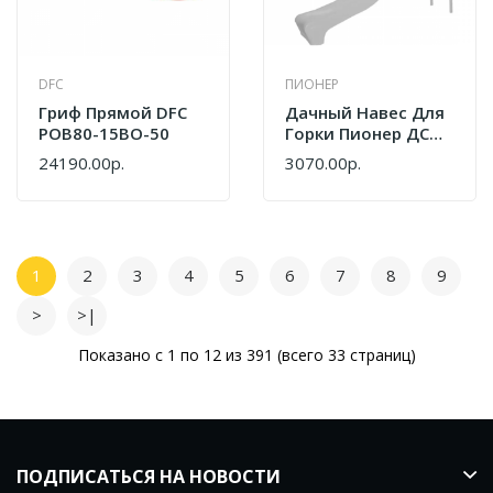
DFC
ПИОНЕР
Гриф Прямой DFC
Дачный Навес Для
POB80-15BO-50
Горки Пионер ДСК
СГ000000388
24190.00р.
3070.00р.
1
2
3
4
5
6
7
8
9
>
>|
Показано с 1 по 12 из 391 (всего 33 страниц)
ПОДПИСАТЬСЯ НА НОВОСТИ