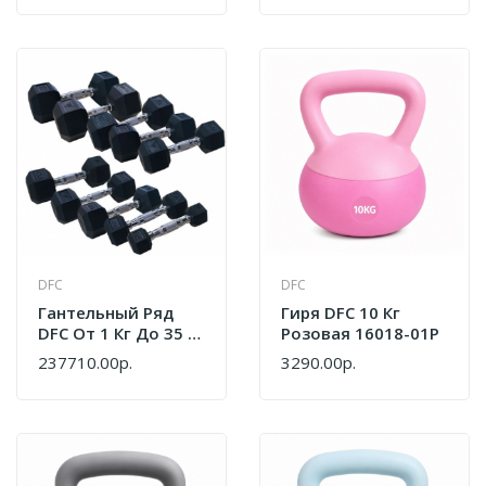
DFC
DFC
Гантельный Ряд
Гиря DFC 10 Кг
DFC От 1 Кг До 35 Кг
Розовая 16018-01P
DB001-1_35
237710.00р.
3290.00р.