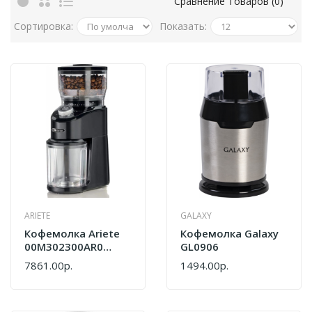
Сравнение Товаров (0)
Сортировка:
Показать:
ARIETE
GALAXY
Кофемолка Ariete
Кофемолка Galaxy
00M302300AR0
GL0906
Black
7861.00р.
1494.00р.