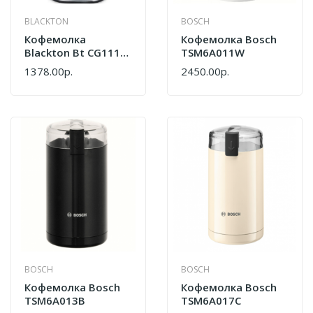
BLACKTON
BOSCH
Кофемолка
Кофемолка Bosch
Blackton Bt CG1114
TSM6A011W
Metallic Gray
1378.00р.
2450.00р.
BOSCH
BOSCH
Кофемолка Bosch
Кофемолка Bosch
TSM6A013B
TSM6A017C