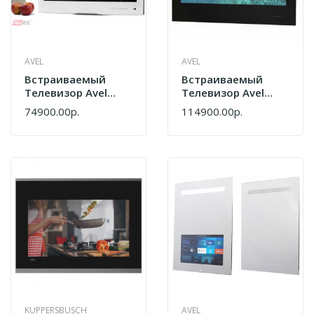
AVEL
AVEL
Встраиваемый
Встраиваемый
Телевизор Avel
Телевизор Avel
AVS240WSWF
AVS325SMBF
74900.00р.
114900.00р.
KUPPERSBUSCH
AVEL