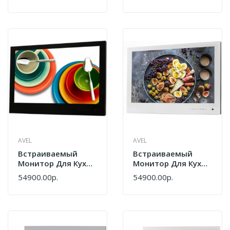
645GTZ41/BK
AVEL
AVEL
Встраиваемый
Встраиваемый
Монитор Для Кухни
Монитор Для Кухни
Avel AV240MBF
Avel AV240MWF
54900.00р.
54900.00р.