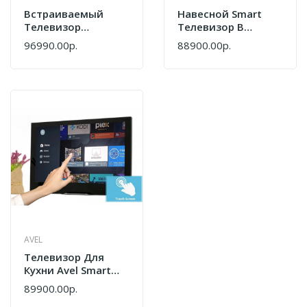
Встраиваемый
Навесной Smart
Телевизор
Телевизор В
Kuppersbusch CTV
Зеркале С
96990.00р.
88900.00р.
BUILT1 GR
Подсветкой Avel
AVS220BT Mirror
AVEL
Телевизор Для
Кухни Avel Smart
AVS245WSBF
89900.00р.