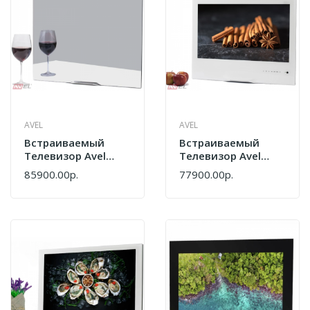
AVEL
AVEL
Встраиваемый
Встраиваемый
Телевизор Avel
Телевизор Avel
AVS240KSFM
AVS240KSWF
85900.00р.
77900.00р.