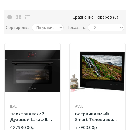
Сравнение Товаров (0)
Сортировка:
Показать:
ILVE
AVEL
Электрический
Встраиваемый
Духовой Шкаф ILVE
Smart Телевизор
Pizza Party
Avel AVS240KSBF
427990.00р.
77900.00р.