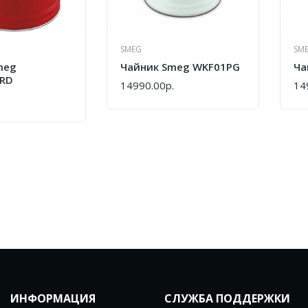
SMEG
SM
meg
Чайник Smeg WKF01PG
Ча
RD
14990.00р.
14
КУПИТЬ
КУ
.
ИНФОРМАЦИЯ
СЛУЖБА ПОДДЕРЖКИ