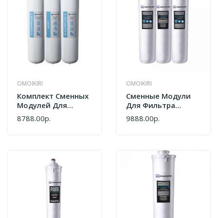
OMOIKIRI
OMOIKIRI
Комплект Сменных
Сменные Модули
Модулей Для
Для Фильтра
Водоочистителей
Omoikiri Pure Drop
8788.00р.
9888.00р.
Omoikiri Pure Drop
1.0 4998003
Soft MOD 3.0
4998040