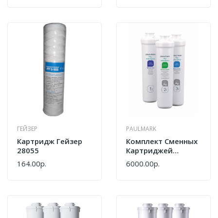
ГЕЙЗЕР
PAULMARK
Картридж Гейзер
Комплект Сменных
28055
Картриджей
Paulmark Mineral
164.00р.
6000.00р.
PM-220003