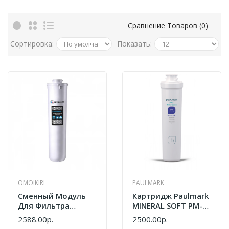
Сравнение Товаров (0)
Сортировка:
Показать:
OMOIKIRI
PAULMARK
Cменный Модуль
Картридж Paulmark
Для Фильтра
MINERAL SOFT PM-
Omoikiri V-Complex
220013
2588.00р.
2500.00р.
1 4998013