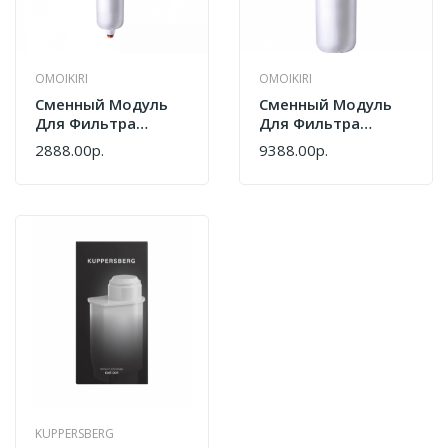
OMOIKIRI
OMOIKIRI
Сменный Модуль
Сменный Модуль
Для Фильтра
Для Фильтра
Omoikiri M-Complex
Omoikiri M-Complex
2888.00р.
9388.00р.
4 4998015
5S 4999037
KUPPERSBERG