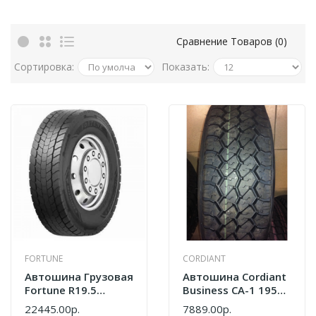
Сравнение Товаров (0)
Сортировка:
Показать:
FORTUNE
CORDIANT
Автошина Грузовая
Автошина Cordiant
Fortune R19.5
Business CA-1 195
285/70 FDR606
R14C (всесезон)
22445.00р.
7889.00р.