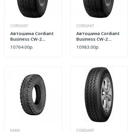
CORDIANT
CORDIANT
Автошина Cordiant
Автошина Cordiant
Business CW-2
Business CW-2
215/65 R16C
225/70 R15C
10764.00р.
10983.00р.
109/107Q Шип
112/110Q Шип
КАМА
CORDIANT