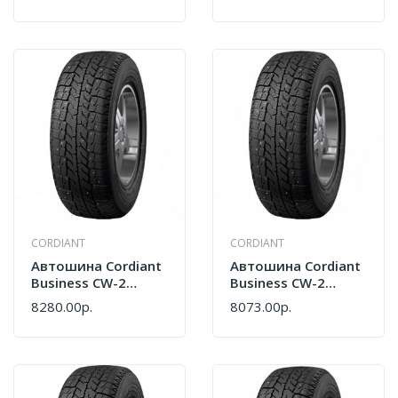
146/144M Всесез
M+S 3PMSF
2596030606
CORDIANT
CORDIANT
Автошина Cordiant
Автошина Cordiant
Business CW-2
Business CW-2
185/75 R16C
185/80 R14C
8280.00р.
8073.00р.
104/102Q
102/100Q Шип