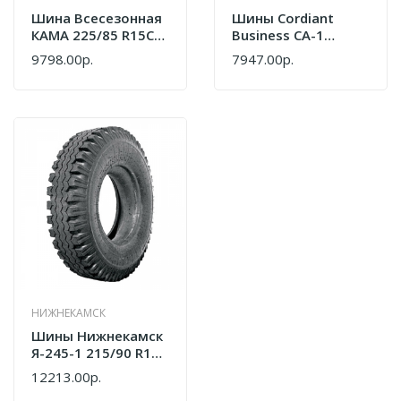
Шина Всесезонная
Шины Cordiant
КАМА 225/85 R15C
Business CA-1
106P И-502
185/80 R14C
9798.00р.
7947.00р.
102/100R
(всесезонная)
586790468
НИЖНЕКАМСК
Шины Нижнекамск
Я-245-1 215/90 R15С
С Камерой
12213.00р.