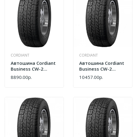
CORDIANT
CORDIANT
Автошина Cordiant
Автошина Cordiant
Business CW-2
Business CW-2
195/70 R15C
205/70 R15C
8890.00р.
10457.00р.
104/102R (шип)
106/104Q Шип
645759671