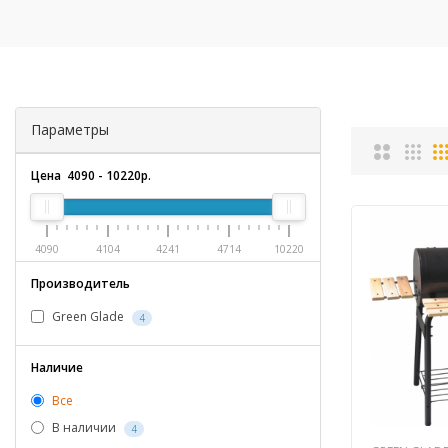
Параметры
Цена
4090
-
10220
р.
4090
4104
4241
4714
10220
Производитель
Green Glade
4
Наличие
Все
В наличии
4