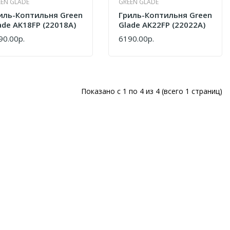
EEN GLADE
GREEN GLADE
иль-Коптильня Green
Гриль-Коптильня Green
ade AK18FP (22018A)
Glade AK22FP (22022A)
90.00р.
6190.00р.
ПИТЬ
КУПИТЬ
Показано с 1 по 4 из 4 (всего 1 страниц)