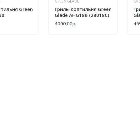
E
GREEN GLADE
GR
птильня Green
Гриль-Коптильня Green
Гр
90
Glade AHG18B (28018C)
Gl
.
4090.00р.
45
КУПИТЬ
КУ