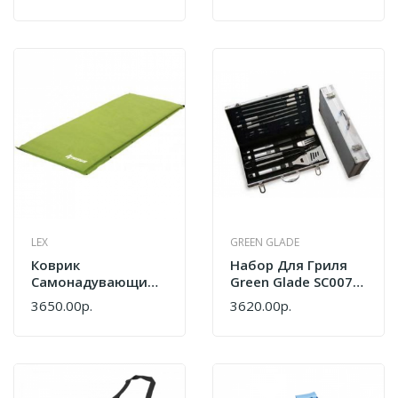
LEX
GREEN GLADE
Коврик
Набор Для Гриля
Самонадувающийся
Green Glade SC007
Lex M1987
18 Предметов
3650.00р.
3620.00р.