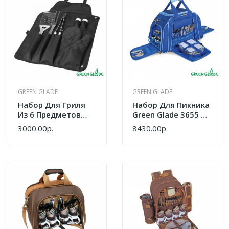
GREEN GLADE
GREEN GLADE
Набор Для Гриля
Набор Для Пикника
Из 6 Предметов
Green Glade 3655 46
Green Glade В
Предметов 25 Л (3)
3000.00р.
8430.00р.
Фартуке ST001