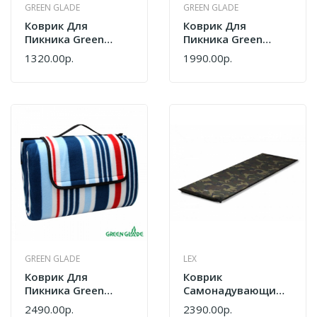
GREEN GLADE
GREEN GLADE
Коврик Для
Коврик Для
Пикника Green
Пикника Green
Glade P9010/
Glade P9011
1320.00р.
1990.00р.
УТ000038338
GREEN GLADE
LEX
Коврик Для
Коврик
Пикника Green
Самонадувающийся
Glade P9012
Lex M1864
2490.00р.
2390.00р.