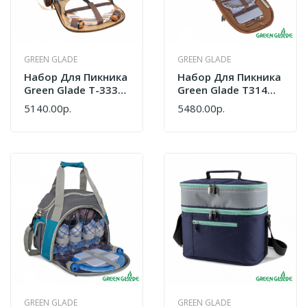
GREEN GLADE
GREEN GLADE
Набор Для Пикника
Набор Для Пикника
Green Glade T-3338
Green Glade T3141
(10736)
12 Л / 32 Предмета
5140.00р.
5480.00р.
GREEN GLADE
GREEN GLADE