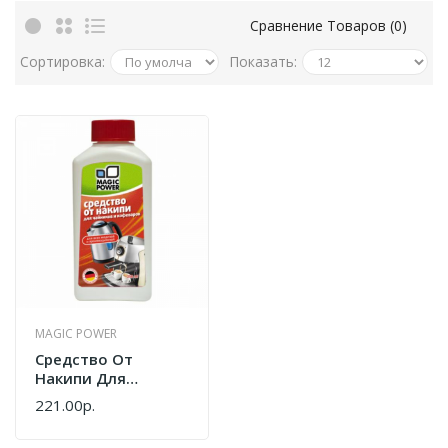
Сравнение Товаров (0)
Сортировка:
Показать:
MAGIC POWER
Средство От
Накипи Для
Чайников И
221.00р.
Кофеварок Magic
Power MP-017 250