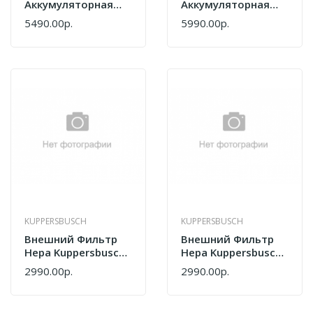
Аккумуляторная
Аккумуляторная
Weissgauff B-V12
Weissgauff B-V12
5490.00р.
5990.00р.
500 Ora Rosa
630 Bronzo Beige
438361
438360
KUPPERSBUSCH
KUPPERSBUSCH
Внешний Фильтр
Внешний Фильтр
Hepa Kuppersbusch
Hepa Kuppersbusch
SA113 G
SA118 G
2990.00р.
2990.00р.