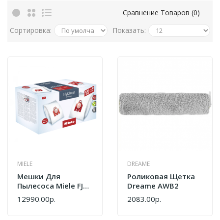
Сравнение Товаров (0)
Сортировка:
Показать:
MIELE
DREAME
Мешки Для
Роликовая Щетка
Пылесоса Miele FJM
Dreame AWB2
XXL HyClean 3D
12990.00р.
2083.00р.
12498280