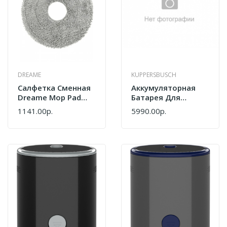
DREAME
KUPPERSBUSCH
Салфетка Сменная
Аккумуляторная
Dreame Mop Pad
Батарея Для
VMP1
Пылесоса
1141.00р.
5990.00р.
Kuppersbusch
SA118G