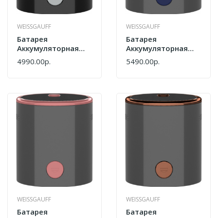
WEISSGAUFF
WEISSGAUFF
Батарея
Батарея
Аккумуляторная
Аккумуляторная
Weissgauff B-V12
Weissgauff B-V12
4990.00р.
5490.00р.
400 Nero 438358
500 Marine 438359
WEISSGAUFF
WEISSGAUFF
Батарея
Батарея