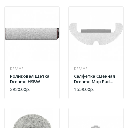
DREAME
DREAME
Роликовая Щетка
Салфетка Сменная
Dreame HSBW
Dreame Mop Pad
D10s Plus RMP10
2920.00р.
1559.00р.