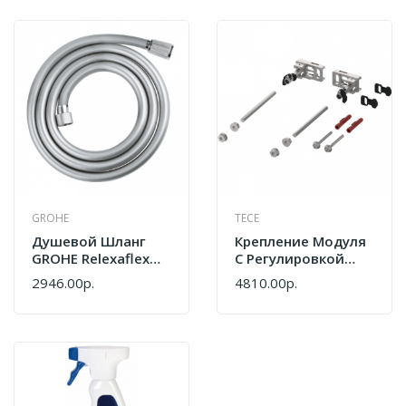
GROHE
TECE
Душевой Шланг
Крепление Модуля
GROHE Relexaflex
С Регулировкой
45992001
Глубины Tece Profil
2946.00р.
4810.00р.
9380014