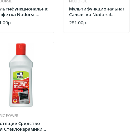
DORSIL
NODORSIL
льтифункциональная
Мультифункциональная
лфетка Nodorsil
Салфетка Nodorsil
U811
HAU812
1.00р.
281.00р.
ПИТЬ
КУПИТЬ
GIC POWER
стящее Средство
я Стеклокерамики