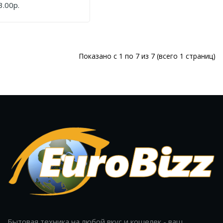
gic Power MP-015
3.00р.
ПИТЬ
Показано с 1 по 7 из 7 (всего 1 страниц)
Бытовая техника на любой вкус и кошелек - ваш