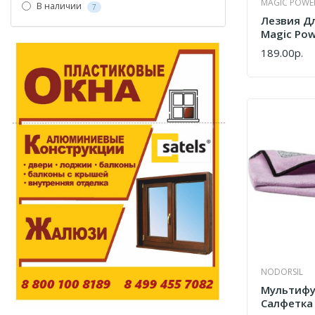
MAGIC POWE
В наличии
7
Лезвия Д
Magic Pow
Шт.)
189.00р.
КУПИТЬ
NODORSIL
Мультифу
Салфетка 