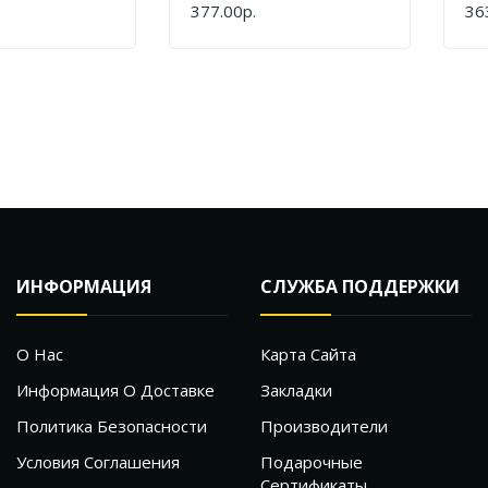
Magic Power MP-603
Ma
377.00р.
36
КУПИТЬ
КУ
ИНФОРМАЦИЯ
СЛУЖБА ПОДДЕРЖКИ
О Нас
Карта Сайта
Информация О Доставке
Закладки
Политика Безопасности
Производители
Условия Соглашения
Подарочные
Сертификаты