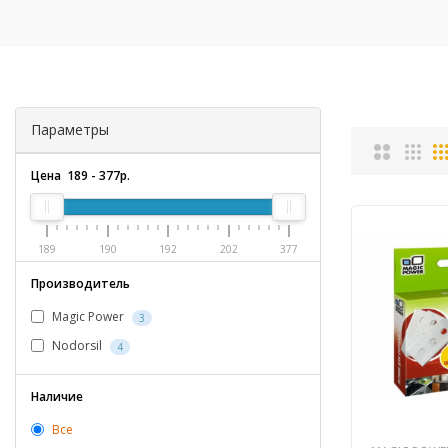
Параметры
Цена
189
-
377
р.
189
190
192
202
377
Производитель
Magic Power
3
Nodorsil
4
Наличие
Все