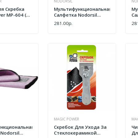
R
NODORSIL
NO
ля Скребка
Мультифункциональная
Му
er MP-604 (3
Салфетка Nodorsil
Са
HAU810
HA
281.00р.
28
КУПИТЬ
КУ
MAGIC POWER
MA
нкциональная
Скребок Для Ухода За
Чи
Nodorsil
Стеклокерамикой
Дл