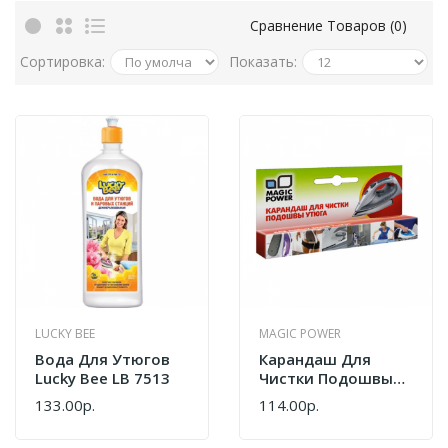
Сравнение Товаров (0)
Сортировка:
Показать:
LUCKY BEE
MAGIC POWER
Вода Для Утюгов
Карандаш Для
Lucky Bee LB 7513
Чистки Подошвы
Утюга Magic Power
133.00р.
114.00р.
MP-611