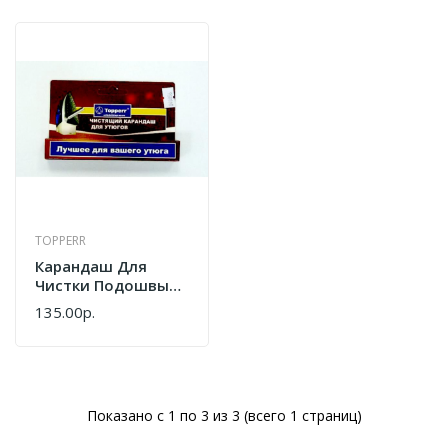
TOPPERR
Карандаш Для
Чистки Подошвы
Утюга Topperr 1301
135.00р.
IR1
Показано с 1 по 3 из 3 (всего 1 страниц)