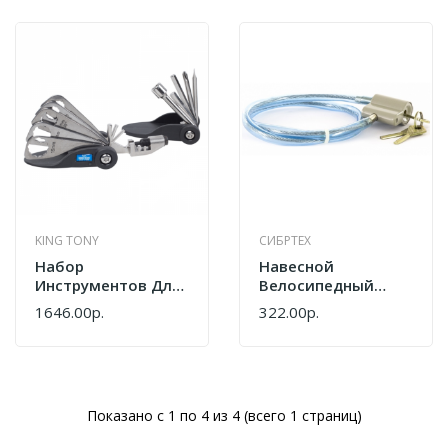
KING TONY
СИБРТЕХ
Набор
Навесной
Инструментов Для
Велосипедный
Ремонта
Замок СИБРТЕХ
1646.00р.
322.00р.
Велосипедов KING
ЗН2-6-01 50 Мм
TONY 17
91632
Предметов
20A17MR
Показано с 1 по 4 из 4 (всего 1 страниц)