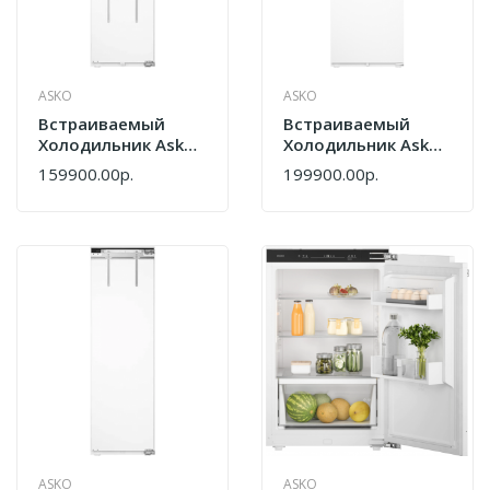
ASKO
ASKO
Встраиваемый
Встраиваемый
Холодильник Asko
Холодильник Asko
RBC576DNC1.P
RBC597SND1.P
159900.00р.
199900.00р.
748399
748398
ASKO
ASKO