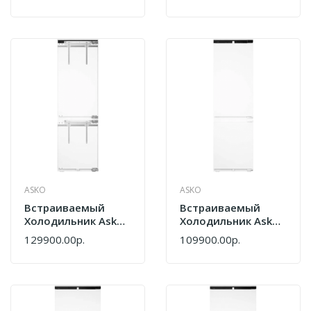
ASKO
ASKO
Встраиваемый
Встраиваемый
Холодильник Asko
Холодильник Asko
RBC276DNC1.P
RBC276SND1.P
129900.00р.
109900.00р.
748323
748322