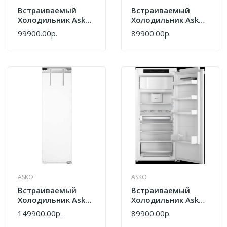
Встраиваемый
Встраиваемый
Холодильник Asko
Холодильник Asko
RBR276DND1.P
RBR286DD1 747329
99900.00р.
89900.00р.
748324
ASKO
ASKO
Встраиваемый
Встраиваемый
Холодильник Asko
Холодильник Asko
RBR576DNC1.P
RFB31231EI
149900.00р.
89900.00р.
748400