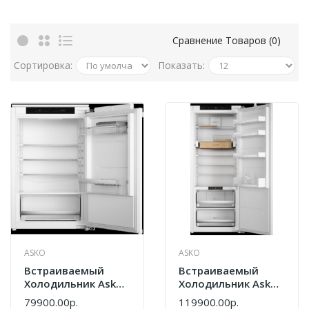
Сравнение Товаров (0)
Сортировка:
Показать:
ASKO
ASKO
Встраиваемый
Встраиваемый
Холодильник Asko
Холодильник Asko
R30931EI
R31442I
79900.00р.
119900.00р.