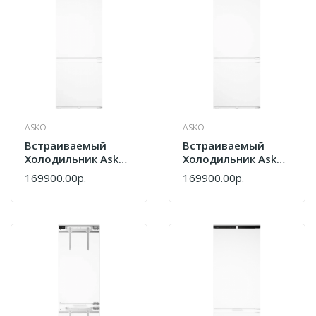
ASKO
ASKO
Встраиваемый
Встраиваемый
Холодильник Asko
Холодильник Asko
RBC297SND1
RBC297SND1.P
169900.00р.
169900.00р.
748321