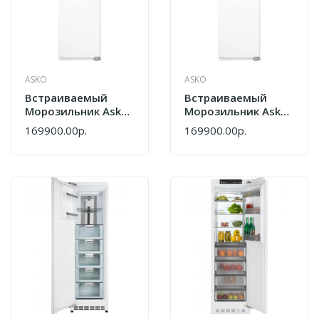
ASKO
ASKO
Встраиваемый
Встраиваемый
Морозильник Asko
Морозильник Asko
RBF576DND1
RBF576DND1.P
169900.00р.
169900.00р.
748326