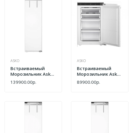
ASKO
ASKO
Встраиваемый
Встраиваемый
Морозильник Asko
Морозильник Asko
RBF276DND1.P
RBF286DND1 747331
139900.00р.
89900.00р.
748325