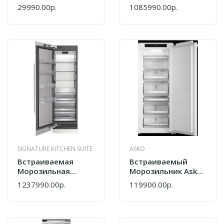
Камера Scandilux
Камера Signature
29990.00р.
1085990.00р.
FSBI90
Kitchen Suite
SKSCF1811P
SIGNATURE KITCHEN SUITE
ASKO
Встраиваемая
Встраиваемый
Морозильная
Морозильник Asko
Камера Signature
FN31442EI
1237990.00р.
119900.00р.
Kitchen Suite
SKSCF2411P