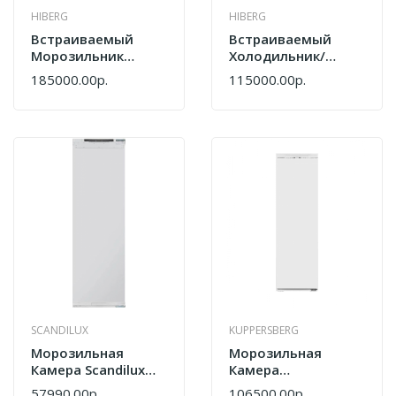
HIBERG
HIBERG
Встраиваемый
Встраиваемый
Морозильник
Холодильник/
Hiberg I-FRB 35 W
Морозильник
185000.00р.
115000.00р.
Hiberg I-RFB 31 W
SCANDILUX
KUPPERSBERG
Морозильная
Морозильная
Камера Scandilux
Камера
FNBI350
Встраиваемая
57990.00р.
106500.00р.