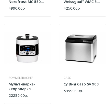
Nordfrost MC 550
Weissgauff WMC 500
WX
Kuchenchef
4990.00р.
4250.00р.
ColorLoop
ROMMELSBACHER
CASO
Мультиварка-
Су Вид Caso SV 900
Скороварка
59990.00р.
Rommelsbacher MD
22285.00р.
1000