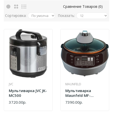
Сравнение Товаров (0)
Сортировка:
Показать:
JVC
MAUNFELD
Мультиварка JVC JK-
Мультиварка
MC500
Maunfeld MF-
1621BR
3720.00р.
7390.00р.