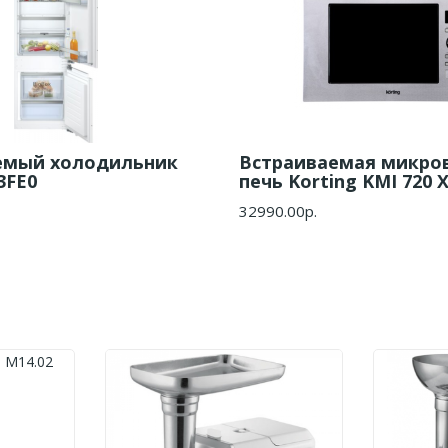
емый холодильник
Встраиваемая микро
3FE0
печь Korting KMI 720 
32990.00р.