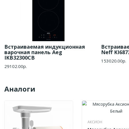
Встраиваемая индукционная
Встраива
варочная панель Aeg
Neff KI687
IKB32300CB
153020.00р.
29102.00р.
Аналоги
АКСИОН