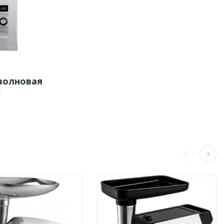
волновая
X