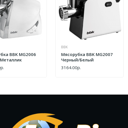
BBK
бка BBK MG2006
Мясорубка BBK MG2007
/металлик
Черный/белый
р.
3164.00р.
Ь
КУПИТЬ