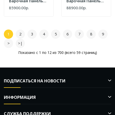
Варочная Панель
Варочная Панель
Asko HI2642FMG1
Asko HI2643FBG1
85900.00р.
88900.00р.
1
2
3
4
5
6
7
8
9
>
>|
Показано с 1 по 12 из 700 (всего 59 страниц)
ПОДПИСАТЬСЯ НА НОВОСТИ
ИНФОРМАЦИЯ
СЛУЖБА ПОДДЕРЖКИ