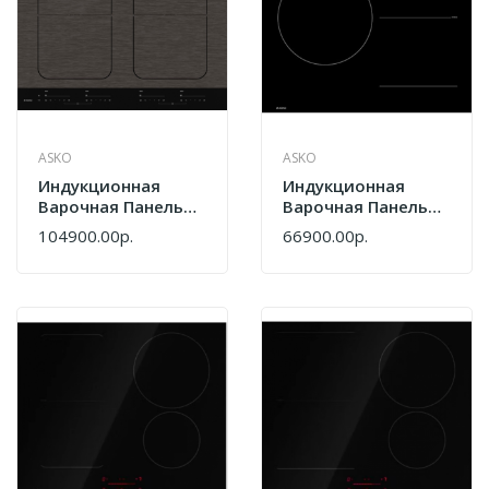
ASKO
ASKO
Индукционная
Индукционная
Варочная Панель
Варочная Панель
Asko HI1655M
Asko HI2632FBG1
104900.00р.
66900.00р.