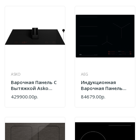
ASKO
AEG
Варочная Панель С
Индукционная
Вытяжкой Asko
Варочная Панель
HIHD854MM
Aeg TI74IF00IB
429900.00р.
84679.00р.