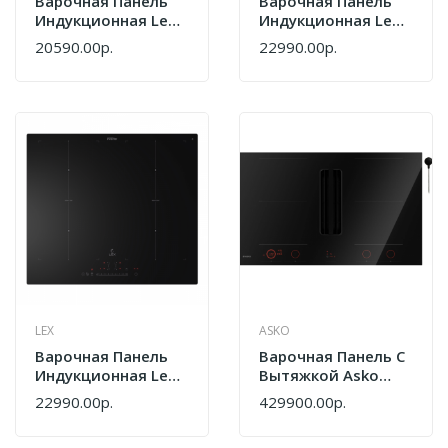
Варочная Панель
Варочная Панель
Индукционная Lex
Индукционная Lex
EVI 6040B I BL
EVI 641A I BL
20590.00р.
22990.00р.
LEX
ASKO
Варочная Панель
Варочная Панель С
Индукционная Lex
Вытяжкой Asko
EVI 641B I BL
HIHD854GF
22990.00р.
429900.00р.