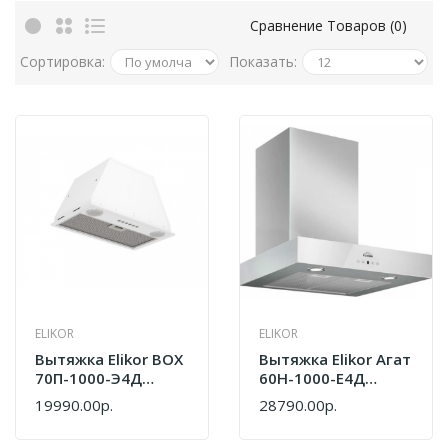
Сравнение Товаров (0)
Сортировка:
Показать:
ELIKOR
ELIKOR
Вытяжка Elikor BOX
Вытяжка Elikor Агат
70П-1000-Э4Д
60Н-1000-Е4Д
305.0739.941
Нержавеющая
19990.00р.
28790.00р.
Сталь/белый
325.0567.384