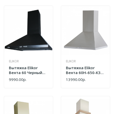
ELIKOR
ELIKOR
Вытяжка Elikor
Вытяжка Elikor
Вента 60 Черный
Вента 60Н-650-К3Д
(650) Кп
Нерж
9990.00р.
13990.00р.
320.0564.729