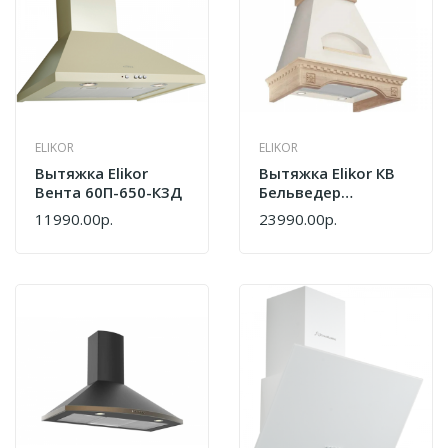
ELIKOR
ELIKOR
Вытяжка Elikor
Вытяжка Elikor КВ
Вента 60П-650-К3Д
Бельведер
Флореале
11990.00р.
23990.00р.
Бежевый/дуб
Неокрашенный
60П-650-П3Д
321.0564.533