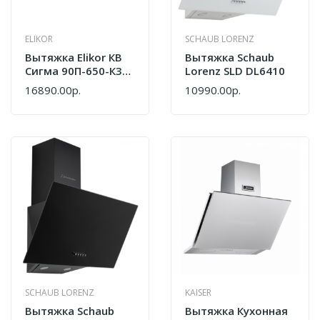
ELIKOR
SCHAUB LORENZ
Вытяжка Elikor КВ
Вытяжка Schaub
Сигма 90П-650-К3Д
Lorenz SLD DL6410
Антрацит/бронза
16890.00р.
10990.00р.
321.0592.617
SCHAUB LORENZ
KAISER
Вытяжка Schaub
Вытяжка Кухонная