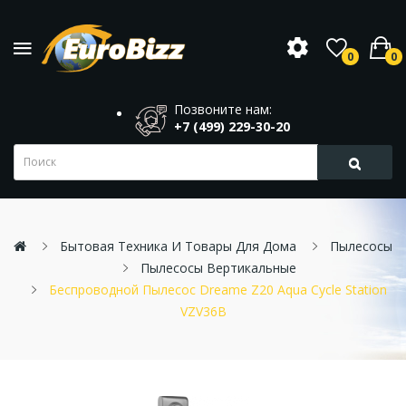
0
0
Позвоните нам:
+7 (499) 229-30-20
Бытовая Техника И Товары Для Дома
Пылесосы
Пылесосы Вертикальные
Беспроводной Пылесос Dreame Z20 Aqua Cycle Station
VZV36B