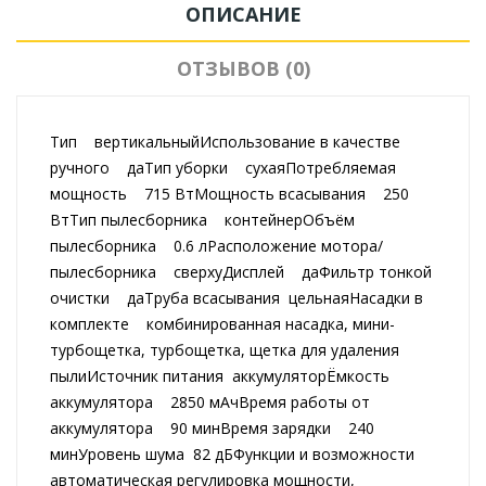
ОПИСАНИЕ
ОТЗЫВОВ (0)
Тип вертикальныйИспользование в качестве
ручного даТип уборки сухаяПотребляемая
мощность 715 ВтМощность всасывания 250
ВтТип пылесборника контейнерОбъём
пылесборника 0.6 лРасположение мотора/
пылесборника сверхуДисплей даФильтр тонкой
очистки даТруба всасывания цельнаяНасадки в
комплекте комбинированная насадка, мини-
турбощетка, турбощетка, щетка для удаления
пылиИсточник питания аккумуляторЁмкость
аккумулятора 2850 мАчВремя работы от
аккумулятора 90 минВремя зарядки 240
минУровень шума 82 дБФункции и возможности
автоматическая регулировка мощности,