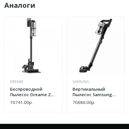
Аналоги
DREAME
SAMSUNG
Беспроводной
Вертикальный
Пылесос Dreame Z30
Пылесос Samsung
Aqua Cycle VZV77B
VS80F28DLP/EV
70741.00р.
70686.00р.