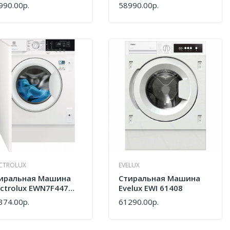
andilux DX3T8400
Сушкой Homsair
990.00р.
58990.00р.
ПИТЬ
КУПИТЬ
WMB1486WH
ECTROLUX
EVELUX
иральная Машина
Стиральная Машина
ectrolux EWN7F447WI
Evelux EWI 61408
лый
374.00р.
61290.00р.
ПИТЬ
КУПИТЬ