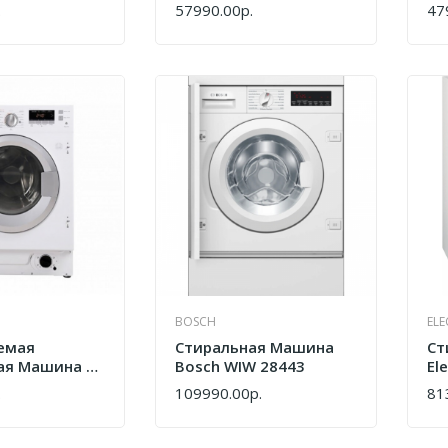
 WMB148WH
Maunfeld MBWM148S
Sc
.
57990.00р.
47
КУПИТЬ
КУ
BOSCH
EL
емая
Стиральная Машина
Ст
ая Машина С
Bosch WIW 28443
El
aunfeld
Бе
.
109990.00р.
81
КУПИТЬ
КУ
6S