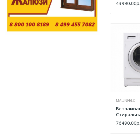
Homsair
43990.00р
КУПИТЬ
MAUNFELD
Встраива
Стиральн
Сушкой M
76490.00р
КУПИТЬ
MBWM148