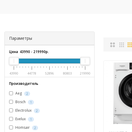
Параметры
Цена
43990
-
219990
р.
43990
44778
52896
80803
219990
Производитель
Aeg
2
Bosch
1
Electrolux
2
Evelux
1
Homsair
2