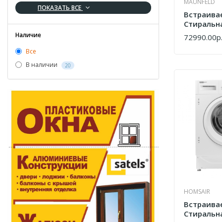
MAUNFELD
ПОКАЗАТЬ ВСЕ
Встраива
Стиральн
Паром Ma
Наличие
72990.00р
КУПИТЬ
MBWM148
Все
В наличии
20
HOMSAIR
Встраива
Стиральн