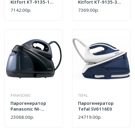
Kitfort КТ-9135-1
Kitfort КТ-9135-3
Желтый/белый
Синий/белый
7142.00р.
7369.00р.
PANASONIC
TEFAL
Парогенератор
Парогенератор
Panasonic NI-
Tefal SV6116E0
GT200ATW
23068.00р.
24719.00р.