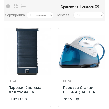
Сравнение Товаров (0)
Сортировка:
Показать:
TEFAL
UFESA
Паровая Система
Паровая Станция
Для Ухода За
UFESA AQUA STEAM
Одеждой Tefal
WHITE/BLUE
91454.00р.
7835.00р.
YT2020
80205362