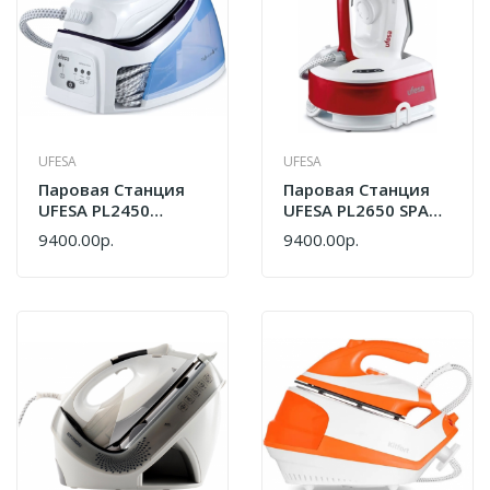
UFESA
UFESA
Паровая Станция
Паровая Станция
UFESA PL2450
UFESA PL2650 SPACE
COMPACT WHITE
HEALTHY RED
9400.00р.
9400.00р.
80204802
80204994