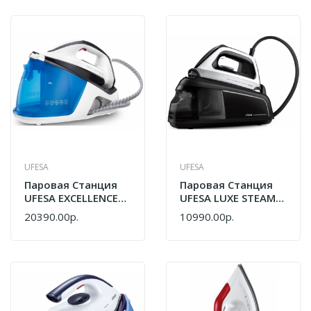
UFESA
UFESA
Паровая Станция
Паровая Станция
UFESA EXCELLENCE
UFESA LUXE STEAM
SMARTCARE BLUE
GLIDE BLACK
20390.00р.
10990.00р.
80205667
80205591