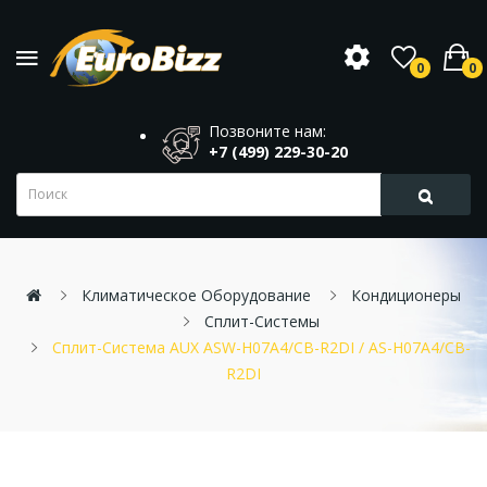
0
0
Позвоните нам:
+7 (499) 229-30-20
Климатическое Оборудование
Кондиционеры
Сплит-Системы
Сплит-Система AUX ASW-H07A4/CB-R2DI / AS-H07A4/CB-
R2DI