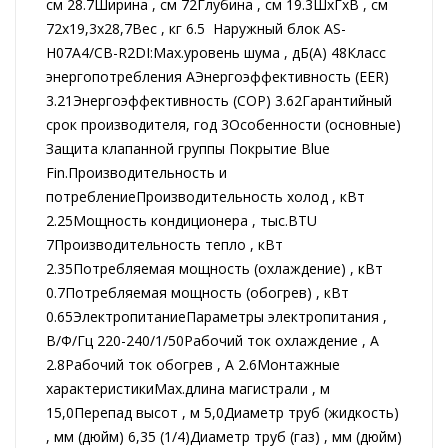
см 28.7Ширина , см 72Глубина , см 19.3ШxГxВ , см
72x19,3x28,7Вес , кг 6.5 Наружный блок AS-
H07A4/CB-R2DI:Max.уровень шума , дБ(А) 48Класс
энергопотребления AЭнергоэффективность (EER)
3.21Энергоэффективность (COP) 3.62Гарантийный
срок производителя, год 3Особенности (основные)
Защита клапанной группы Покрытие Blue
Fin.Производительность и
потреблениеПроизводительность холод , кВт
2.25Мощность кондиционера , тыс.BTU
7Производительность тепло , кВт
2.35Потребляемая мощность (охлаждение) , кВт
0.7Потребляемая мощность (обогрев) , кВт
0.65ЭлектропитаниеПараметры электропитания ,
В/Ф/Гц 220-240/1/50Рабочий ток охлаждение , А
2.8Рабочий ток обогрев , А 2.6Монтажные
характеристикиMax.длина магистрали , м
15,0Перепад высот , м 5,0Диаметр труб (жидкость)
, мм (дюйм) 6,35 (1/4)Диаметр труб (газ) , мм (дюйм)