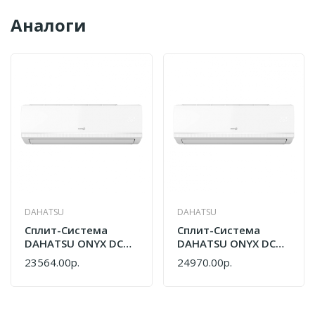
Аналоги
DAHATSU
DAHATSU
Cплит-Система
Cплит-Система
DAHATSU ONYX DC
DAHATSU ONYX DC
INVERTER DH-07 I
INVERTER DH-09 I
23564.00р.
24970.00р.