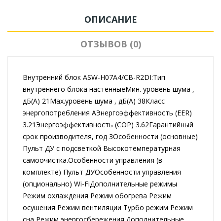
ОПИСАНИЕ
ОТЗЫВОВ (0)
Внутренний блок ASW-H07A4/CB-R2DI:Тип
внутреннего блока настенныеМин. уровень шума ,
дБ(А) 21Max.уровень шума , дБ(А) 38Класс
энергопотребления AЭнергоэффективность (EER)
3.21Энергоэффективность (COP) 3.62Гарантийный
срок производителя, год 3Особенности (основные)
Пульт ДУ с подсветкой Высокотемпературная
самоочистка.Особенности управления (в
комплекте) Пульт ДУОсобенности управления
(опционально) Wi-FiДополнительные режимы
Режим охлаждения Режим обогрева Режим
осушения Режим вентиляции Турбо режим Режим
сна Режим энергосбережения.Дополнительные