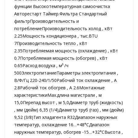
функции Высокотемпературная самоочистка
Авторестарт Таймер.Фильтра Стандартный
фильтрПроизводительность и
потреблениеПроизводительность холод , кВт
2.25Мощность кондиционера , тыс.BTU
7Производительность тепло , кВт
2.35Потребляемая мощность (охлаждение) , кВт
0.7Потребляемая мощность (обогрев) , кВт
0.65Расход воздуха , м³ /ч
500ЭлектропитаниеПараметры электропитания ,
В/Ф/Гц 220-240/1/50Рабочий ток охлаждение , А
2.8Рабочий ток обогрев , А 2.6Монтажные
характеристикиMax.длина магистрали , м
15,0Перепад высот , м 5,0Диаметр труб (жидкость)
, мм (дюйм) 6,35 (1/4)Диаметр труб (газ) , мм (дюйм)
9,52 (3/8)Тип хладагента R32Диапазон наружных
температур, охлаждение 16…+48°СДиапазон
наружных температур, обогрев -15…+32°СВысота ,