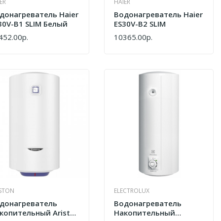
ER
HAIER
донагреватель Haier
Водонагреватель Haier
30V-B1 SLIM Белый
ES30V-B2 SLIM
452.00р.
10365.00р.
ПИТЬ
КУПИТЬ
ISTON
ELECTROLUX
донагреватель
Водонагреватель
копительный Ariston
Накопительный