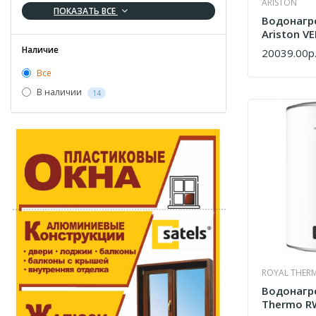
ARISTON
ПОКАЗАТЬ ВСЕ
Водонагр
Ariston VE
PW ABSE 2
Наличие
20039.00р
КУПИТЬ
Все
В наличии
14
ROYAL THER
Водонагр
Thermo RW