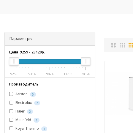
Параметры
Цена
9259
-
28120
р.
9259
9314
9874
11798
28120
Производитель
Ariston
5
Electrolux
2
Haier
2
Maunfeld
1
Royal Thermo
1