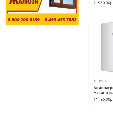
НС-15955
11960.00р
КУПИТЬ
THERMEX
Водонагр
Накопите
Thermex S
11196.00р
КУПИТЬ