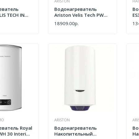
ARISTON
HAI
еватель
Водонагреватель
Во
LIS TECH INOX
Ariston Velis Tech PW
ES
K 30
ABSE 30 Белый
.
18909.00р.
13
КУПИТЬ
КУ
MO
ARISTON
AR
еватель Royal
Водонагреватель
Во
H 30 Interio
Накопительный
На