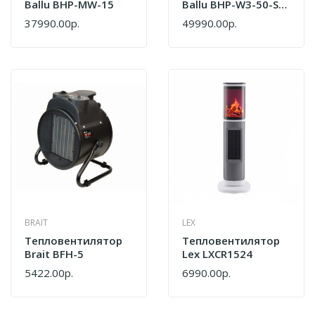
Ballu BHP-MW-15
Ballu BHP-W3-50-S
НС-1286430
37990.00р.
49990.00р.
BRAIT
LEX
Тепловентилятор
Тепловентилятор
Brait BFH-5
Lex LXCR1524
5422.00р.
6990.00р.