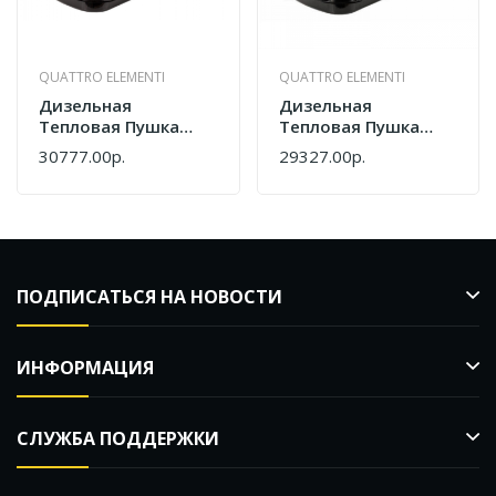
QUATTRO ELEMENTI
QUATTRO ELEMENTI
Дизельная
Дизельная
Тепловая Пушка
Тепловая Пушка
QUATTRO ELEMENTI
QUATTRO ELEMENTI
30777.00р.
29327.00р.
QE- 15D 772-326
QE- 25D 772-333
ПОДПИСАТЬСЯ НА НОВОСТИ
ИНФОРМАЦИЯ
СЛУЖБА ПОДДЕРЖКИ