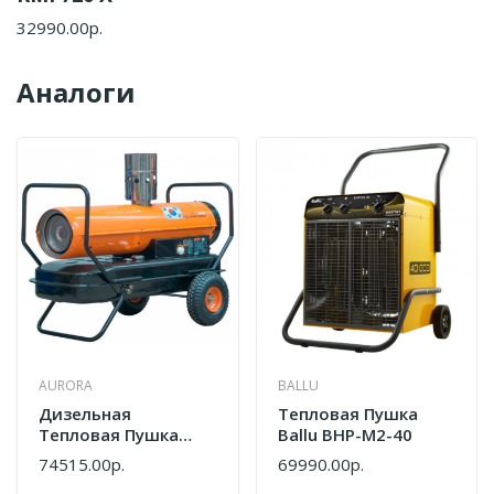
32990.00р.
Аналоги
AURORA
BALLU
Дизельная
Тепловая Пушка
Тепловая Пушка
Ballu BHP-M2-40
Aurora ТК-80 С
74515.00р.
69990.00р.
Отводом 8738