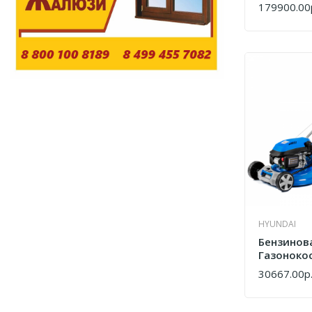
HRX 537 V
179900.00
КУПИТЬ
Професси
HYUNDAI
Бензинов
Газонокос
L 4620S
30667.00р
КУПИТЬ