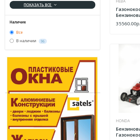
НЕВА
ПОКАЗАТЬ ВСЕ
Газоноко
Бензинова
51-ZS170-
Наличие
35560.00р
КУПИТЬ
Все
В наличии
96
HONDA
Бензинов
Газоноко