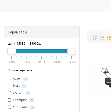
Параметры
Цена
15890
-
199900
р.
15890
17059
29113
70545
199900
Производитель
Ayger
2
Brait
1
CARVER
2
Champion
7
Cub Cadet
1