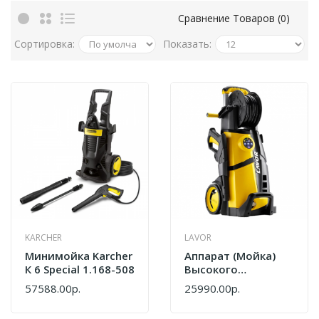
Сравнение Товаров (0)
Сортировка:
Показать:
KARCHER
LAVOR
Минимойка Karcher
Аппарат (мойка)
К 6 Special 1.168-508
Высокого
Давления
57588.00р.
25990.00р.
Электрический
Lavor LVR4 160