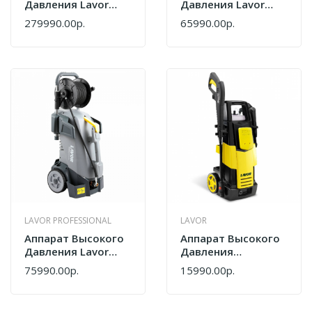
Давления Lavor
Давления Lavor
Professional HCR
Professional MAINE
279990.00р.
65990.00р.
2021 LP 8.654.0139
1409 XP
LAVOR PROFESSIONAL
LAVOR
Аппарат Высокого
Аппарат Высокого
Давления Lavor
Давления
Professional MAINE
Электрический
75990.00р.
15990.00р.
HR 1409 XP 36091-
Lavor Wave 130
00016
Steam 36042-00019