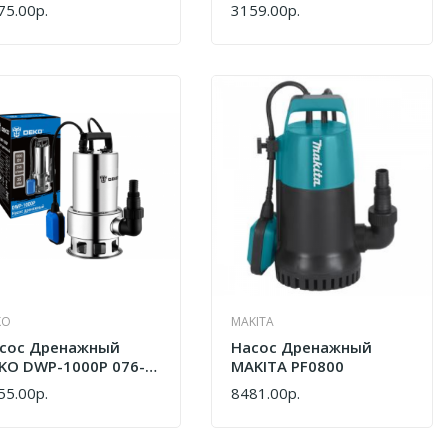
Дренажный Погружной
75.00р.
3159.00р.
ПИТЬ
КУПИТЬ
WorkMaster ДН-400/35
ДН-400/35
KO
MAKITA
сос Дренажный
Насос Дренажный
KO DWP-1000P 076-
MAKITA PF0800
43
55.00р.
8481.00р.
ПИТЬ
КУПИТЬ