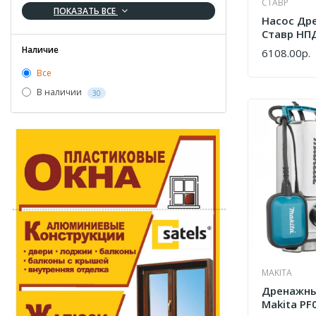
СТАВР
ПОКАЗАТЬ ВСЕ
Насос Др
Ставр НП
Наличие
6108.00р.
КУПИТЬ
Все
В наличии
30
MAKITA
Дренажны
Makita PF