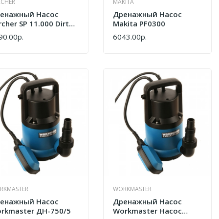
RCHER
MAKITA
енажный Насос
Дренажный Насос
rcher SP 11.000 Dirt
Makita PF0300
645-820
90.00р.
6043.00р.
ПИТЬ
КУПИТЬ
RKMASTER
WORKMASTER
енажный Насос
Дренажный Насос
rkmaster ДН-750/5
Workmaster Насос