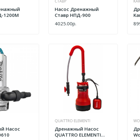
СТАВР
KA
енажный
Насос Дренажный
Др
Д-1200М
Ставр НПД-900
Ka
1.
4025.00р.
89
КУПИТЬ
КУ
QUATTRO ELEMENTI
WO
й Насос
Дренажный Насос
Др
0610
QUATTRO ELEMENTI
Wo