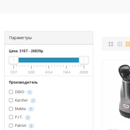
Параметры
Цена
3107
-
20839
р.
3107
3200
4154
7434
20839
Производитель
DEKO
1
Karcher
1
Makita
7
P.I.T.
2
Patriot
2