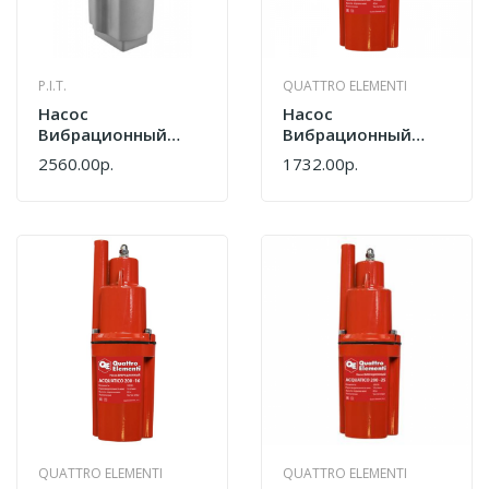
P.I.T.
QUATTRO ELEMENTI
Насос
Насос
Вибрационный
Вибрационный
P.I.T. PSW300-D
QUATTRO ELEMENTI
2560.00р.
1732.00р.
Acquatico 200-10
910-317
QUATTRO ELEMENTI
QUATTRO ELEMENTI