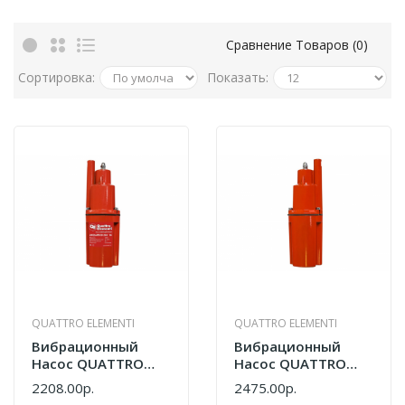
Сравнение Товаров (0)
Сортировка:
Показать:
QUATTRO ELEMENTI
QUATTRO ELEMENTI
Вибрационный
Вибрационный
Насос QUATTRO
Насос QUATTRO
ELEMENTI Acquatico
ELEMENTI Acquatico
2208.00р.
2475.00р.
260-16 791-752
260-25 791-769