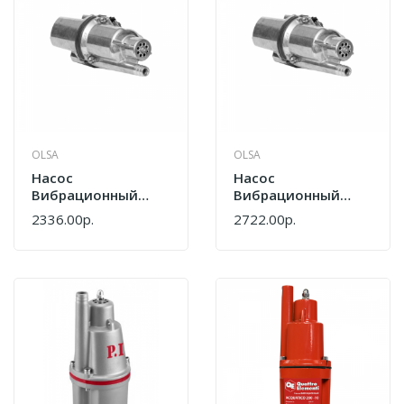
OLSA
OLSA
Насос
Насос
Вибрационный
Вибрационный
Olsa Ручеёк-1 15м
Olsa Ручеёк-1 25м
2336.00р.
2722.00р.