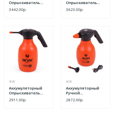
Опрыскиватель
Опрыскиватель
UNION
Union
3442.00р.
3623.00р.
Опрыскиватель
Опрыскиватель
UNION ОР-12АТ
UNION ОР-16АТ
ОР-12АТ
ОР-16АТ
ЖУК
ЖУК
Аккумуляторный
Аккумуляторный
Опрыскиватель
Ручной
Жук 3 Литра 7688-
Опрыскиватель
2911.00р.
2872.00р.
00
Жук Классик 2
Литра 7671-00