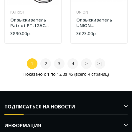
PATRIOT
UNION
Опрыскиватель
Опрыскиватель
Patriot PT-12AC
UNION
755302530
Опрыскиватель
3890.00р.
3623.00р.
UNION ОР-5АТ (5л)
ОР-5АТ
1
2
3
4
>
>|
Показано с 1 по 12 из 45 (всего 4 страниц)
ПОДПИСАТЬСЯ НА НОВОСТИ
ИНФОРМАЦИЯ