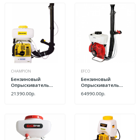
CHAMPION
EFCO
Бензиновый
Бензиновый
Опрыскиватель
Опрыскиватель
Champion PS257
Efco AT 800 41848
21390.00р.
64990.00р.