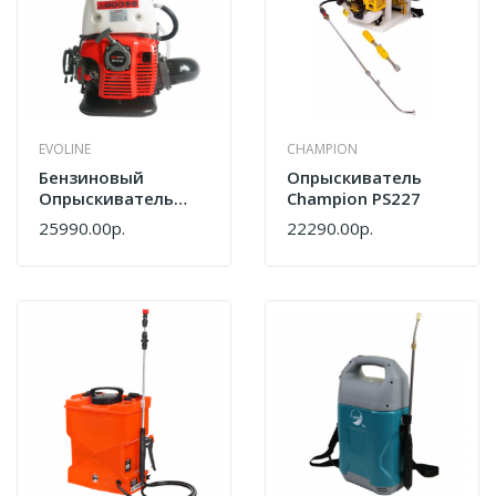
EVOLINE
CHAMPION
Бензиновый
Опрыскиватель
Опрыскиватель
Champion PS227
EVOline MBG 54 Plus
25990.00р.
22290.00р.