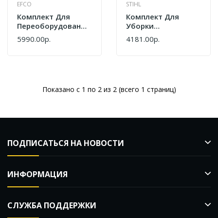
EFCO
STIHL
Комплект Для
Комплект Для
Переоборудования
Уборки
Воздуходува Efco
Автомобиля Stihl SE
5990.00р.
4181.00р.
BV 250 / SA 2500
61-SE 122
56602004A
49015009500
Показано с 1 по 2 из 2 (всего 1 страниц)
ПОДПИСАТЬСЯ НА НОВОСТИ
ИНФОРМАЦИЯ
СЛУЖБА ПОДДЕРЖКИ