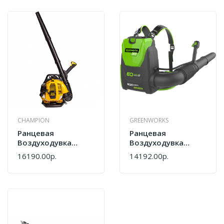
CHAMPION
GREENWORKS
Ранцевая
Ранцевая
Воздуходувка
Воздуходувка
Champion GBR333
GreenWorks
16190.00р.
14192.00р.
GD60BPB 2402307