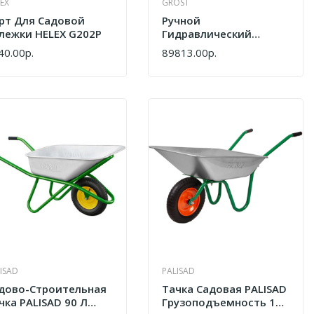
EX
GROST
рт Для Садовой
Ручной
лежки HELEX G202P
Гидравлический
Штабелер Grost
40.00р.
89813.00р.
ПИТЬ
КУПИТЬ
1000кг/1600мм
(214522)
ISAD
PALISAD
дово-Строительная
Тачка Садовая PALISAD
чка PALISAD 90 Л
Грузоподъемность 100