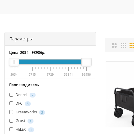
Параметры
Цена
2034
-
93986
р.
2034
2715
9729
33841
93986
Производитель
Denzel
2
DFC
3
GreenWorks
3
Grost
1
HELEX
1