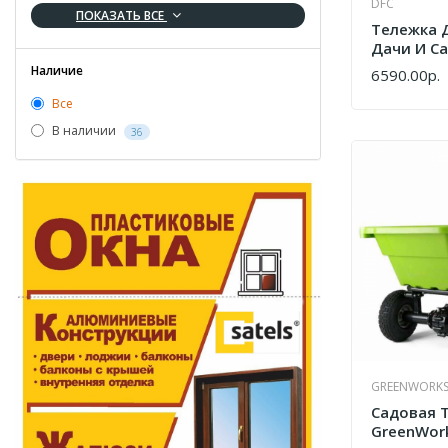
DFC
ПОКАЗАТЬ ВСЕ
Тележка 
Дачи И Са
WT005
Наличие
6590.00р.
КУПИТЬ
Все
В наличии
36
GREENWORK
Садовая 
GreenWor