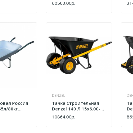
GreenWorks G40GCK4
68
.
60503.00р.
31
КУПИТЬ
КУ
7400007UB
DENZEL
DE
довая Россия
Тачка Строительная
Та
65л/80кг
Denzel 140 Л 15х6.00-6
De
69000
10864.00р.
86
КУПИТЬ
КУ