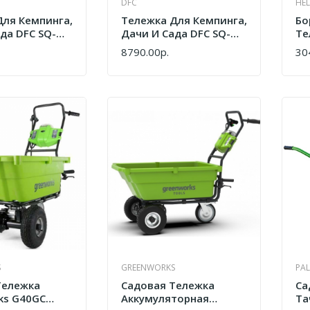
DFC
HEL
Для Кемпинга,
Тележка Для Кемпинга,
Бо
да DFC SQ-
Дачи И Сада DFC SQ-
Те
WT01
8790.00р.
30
КУПИТЬ
КУ
S
GREENWORKS
PAL
Тележка
Садовая Тележка
Са
ks G40GC
Аккумуляторная
Та