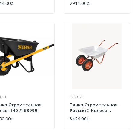
9183
Кг 689125
44.00р.
2911.00р.
ПИТЬ
КУПИТЬ
NZEL
РОССИЯ
чка Строительная
Тачка Строительная
nzel 140 Л 68999
Россия 2 Колеса
3.25*8/25 100л/200кг
50.00р.
3424.00р.
ПИТЬ
КУПИТЬ
32,100,200