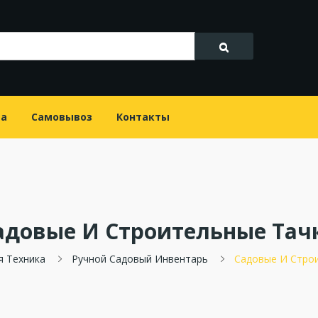
та
Самовывоз
Контакты
адовые И Строительные Тач
я Техника
Ручной Садовый Инвентарь
Садовые И Стро