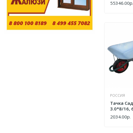
7400007
55346.00р
КУПИТЬ
РОССИЯ
Тачка Са
3.0*8/16, 
11,65,80
2034.00р.
КУПИТЬ