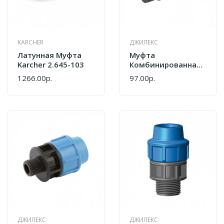
KARCHER
ДЖИЛЕКС
Латунная Муфта
Муфта
Karcher 2.645-103
Комбинированная
Джилекс РР 20 X 3/4
1266.00р.
97.00р.
М 9219
ДЖИЛЕКС
ДЖИЛЕКС