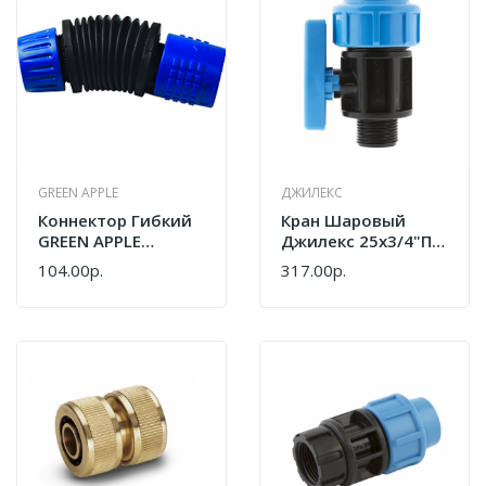
GREEN APPLE
ДЖИЛЕКС
Коннектор Гибкий
Кран Шаровый
GREEN APPLE
Джилекс 25х3/4"П
GWFC120-024
9365
104.00р.
317.00р.