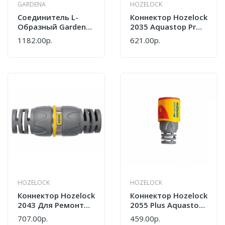
GARDENA
HOZELOCK
Cоединитель L-
Коннектор Hozelock
Образный Gardena
2035 Aquastop Pro
02764-20.000.00
(12,5 Мм И 15 Мм)
1182.00р.
621.00р.
HOZELOCK
HOZELOCK
Коннектор Hozelock
Коннектор Hozelock
2043 Для Ремонта
2055 Plus Aquastop
Шлангов Pro (12,5
1/2 Дюйма
707.00р.
459.00р.
Мм)