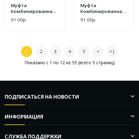
Муфта
Муфта
Комбинированная
Комбинированная
Джилекс РР 20 X 3/4
Джилекс РР 20x1 П
91.00р.
91.00р.
П 9119
9120
1
2
3
4
5
>
>|
Показано с 1 по 12 из 55 (всего 5 страниц)
ПОДПИСАТЬСЯ НА НОВОСТИ
ИНФОРМАЦИЯ
СЛУЖБА ПОДДЕРЖКИ